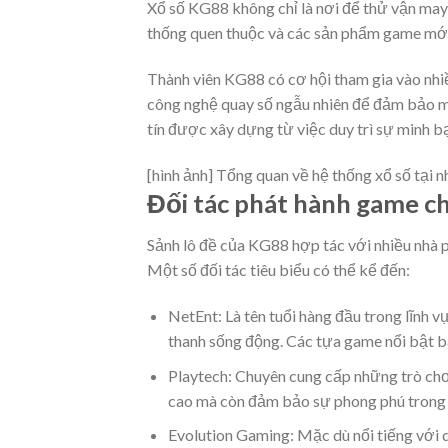
Xổ số KG88 không chỉ là nơi để thử vận may 
thống quen thuộc và các sản phẩm game mới m
Thành viên KG88 có cơ hội tham gia vào nhiề
công nghệ quay số ngẫu nhiên để đảm bảo mọ
tín được xây dựng từ việc duy trì sự minh bạ
[hình ảnh] Tổng quan về hệ thống xổ số tại 
Đối tác phát hành game ch
Sảnh lô đề của KG88 hợp tác với nhiều nhà p
Một số đối tác tiêu biểu có thể kể đến:
NetEnt: Là tên tuổi hàng đầu trong lĩnh 
thanh sống động. Các tựa game nổi bật b
Playtech: Chuyên cung cấp những trò ch
cao mà còn đảm bảo sự phong phú trong t
Evolution Gaming: Mặc dù nổi tiếng với 