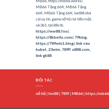
MB66
,
https://mb66.works/
,
MB66 Tặng 66K
,
MB66 Tặng
66K
,
MB66 Tặng 66K
,
bet88 nhà
cái uy tín
,
game nổ hũ rút tiền mặt
,
ok365
,
tại 88clb
,
https://ww88.foo/
,
https://8kbetlx.com/
,
79king
,
https://789win1.blog/
,
link vào
kubet
,
23wim
,
789P
,
u888.com
,
link gk88
ĐỐI TÁC
nổ hũ
|
hm88
|
789f
|
MB66
|
https://mb66