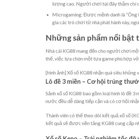
lượng cao. Người chơi tại đây thậm chí c
Microgaming: Được mệnh danh là “Ông l
gia các trò chơi từ nhà phát hành này, n
Những sản phẩm nổi bật tạ
Nhà cái KG88 mang đến cho người chơi một b
thế, việc lựa chọn một tựa game phù hợp với 
[hình ảnh] Xổ số KG88 nhận quà siêu khủng v
Lô đề 3 miền – Cơ hội trúng thư
Sảnh xổ số KG88 bao gồm loại hình lô đề 3 m
nước đều dễ dàng tiếp cận và có cơ hội nhậ
Thành viên có thể theo dõi kết quả xổ số (K
kết quả sẽ được nền tảng KG88 cung cấp nhan
Xổ số Keno – Trải nghiệm tốc độ v