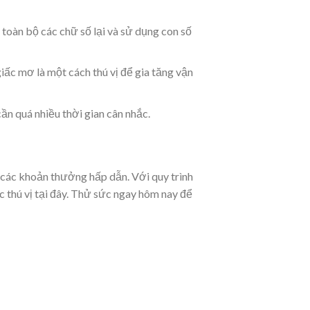
toàn bộ các chữ số lại và sử dụng con số
iấc mơ là một cách thú vị để gia tăng vận
n quá nhiều thời gian cân nhắc.
i các khoản thưởng hấp dẫn. Với quy trình
 thú vị tại đây. Thử sức ngay hôm nay để