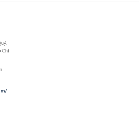
Quý,
ồ Chí
m
om/