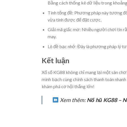
Bằng cách thống kê dữ liệu trong khoảng
Tính tổng đề: Phương pháp này tương đối
vừa tính được để đặt cược.
Giải mã giấc mơ: Nhiều người chơi tin rằ
may.
Lô đề bạc nhớ: Đây là phương pháp lý tư
Kết luận
Xổ số KG88 không chỉ mang lại một sân chơi 
minh bạch cùng chính sách thanh toán nhanh
khám phá cơ hội thắng lớn!
Xem thêm:
Nổ hũ KG88 – Nề