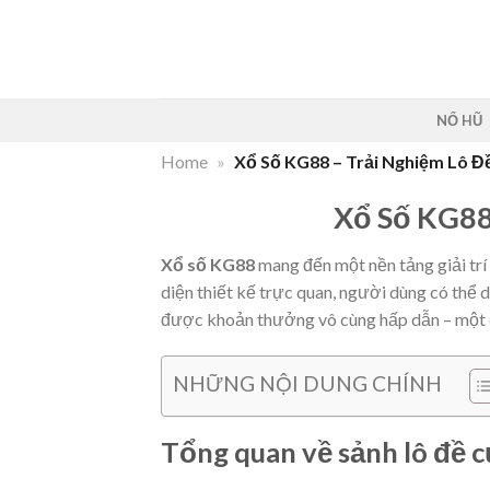
Skip
to
content
NỔ HŨ
Home
»
Xổ Số KG88 – Trải Nghiệm Lô Đ
Xổ Số KG88
Xổ số KG88
mang đến một nền tảng giải trí 
diện thiết kế trực quan, người dùng có thể d
được khoản thưởng vô cùng hấp dẫn – một các
NHỮNG NỘI DUNG CHÍNH
Tổng quan về sảnh lô đề 