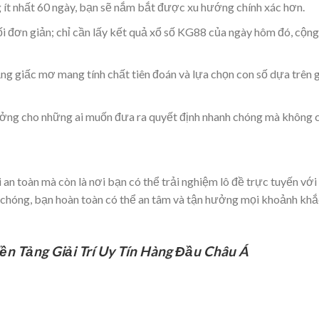
 ít nhất 60 ngày, bạn sẽ nắm bắt được xu hướng chính xác hơn.
 đơn giản; chỉ cần lấy kết quả xổ số KG88 của ngày hôm đó, cộng 
ng giấc mơ mang tính chất tiên đoán và lựa chọn con số dựa trên g
ởng cho những ai muốn đưa ra quyết định nhanh chóng mà không cầ
an toàn mà còn là nơi bạn có thể trải nghiệm lô đề trực tuyến vớ
 chóng, bạn hoàn toàn có thể an tâm và tận hưởng mọi khoảnh khắc
n Tảng Giải Trí Uy Tín Hàng Đầu Châu Á