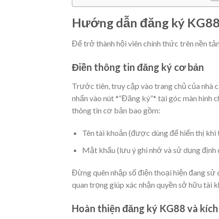
Hướng dẫn đăng ký KG88
Để trở thành hội viên chính thức trên nền t
Điền thông tin đăng ký cơ bản
Trước tiên, truy cập vào trang chủ của nhà 
nhấn vào nút *“Đăng ký”* tại góc màn hình c
thông tin cơ bản bao gồm:
Tên tài khoản (được dùng để hiển thị khi 
Mật khẩu (lưu ý ghi nhớ và sử dụng định
Đừng quên nhập số điện thoại hiện đang sử 
quan trọng giúp xác nhận quyền sở hữu tài k
Hoàn thiện đăng ký KG88 và kích