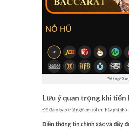
Trải nghiệm 
Lưu ý quan trọng khi tiế
Để đảm bảo trải nghiệm tối ưu, hãy ghi nhớ
Điền thông tin chính xác và đầy đ