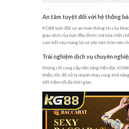
An tâm tuyệt đối với hệ thống bả
KG88 luôn đặt sự an toàn thông tin của khác
giao dịch của bạn đều được mã hóa chặt chẽ,
cam kết này mang lại sự yên tâm trọn vẹn cho
Trải nghiệm dịch vụ chuyên nghiệp
Không chỉ cung cấp nền tảng hiện đại, KG88 c
thiện, tốc độ xử lý nhanh nhạy cùng khả năn
tiết kiệm tối đa thời gian.