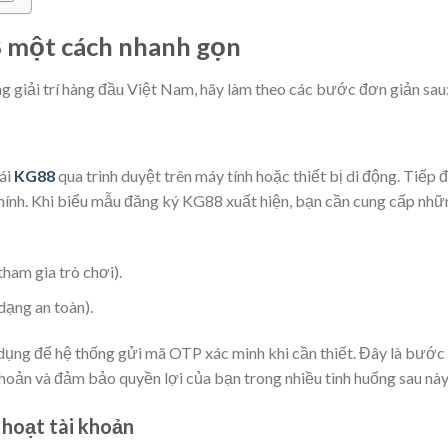
 một cách nhanh gọn
ảng giải trí hàng đầu Việt Nam, hãy làm theo các bước đơn giản sa
cái
KG88
qua trình duyệt trên máy tính hoặc thiết bị di động. Tiếp 
hính.
Khi biểu mẫu đăng ký KG88 xuất hiện, bạn cần cung cấp nhữ
tham gia trò chơi).
 dạng an toàn).
dụng để hệ thống gửi mã OTP xác minh khi cần thiết. Đây là bước
hoản và đảm bảo quyền lợi của bạn trong nhiều tình huống sau này
 hoạt tài khoản