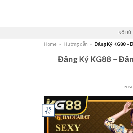
Skip
to
content
NỔ HŨ
Home
»
Hướng dẫn
»
Đăng Ký KG88 – Đ
Đăng Ký KG88 – Đăn
POS
15
Th1